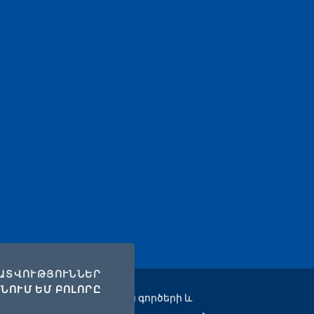
COOKIES
ԱՏՎՈՒԹՅՈՒՆՆԵՐ
I COOKIES
ՆՈՒՄ ԵՄ ԲՈԼՈՐԸ
ային իրավունք՝ Արտաքին գործերի և