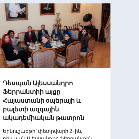
Դեսպան Ալեսսանդրո
MESS
Ֆերրանտիի այցը
DEL 
Հայաստանի օպերայի և
MINI
բալետի ազգային
COOP
ակադեմիական թատրոն
ON. 
DEL 
Երկուշաբթի՝ փետրվարի 2-ին,
DISA
դեսպան Ալեսսանդրո Ֆերրանտին