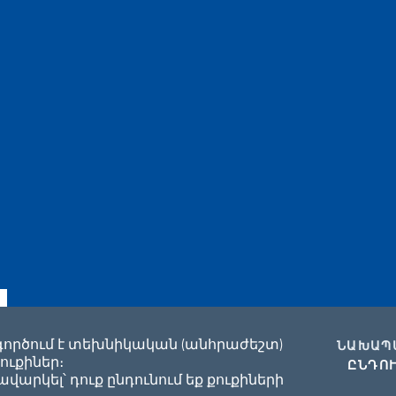
գործում է տեխնիկական (անհրաժեշտ)
ՆԱԽԱՊ
ուքիներ։
ԸՆԴՈՒ
ne di accessibilità
2026 Հեղինակ
վարկել՝ դուք ընդունում եք քուքիների