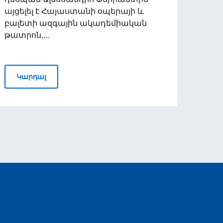
GIOR
այցելել է Հայաստանի օպերայի և
SACR
բալետի ազգային ակադեմիական
NEL
թատրոն,...
ում Մաթևոսյանի հետ
Դեսպան Ալեսսանդրո Ֆերրանտիի այցը Հայաս
Կարդալ
Կա
դրման՝ «VIS» տեղեկատվական համակարգի աշխատանքի 