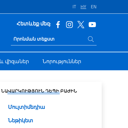
IT
HY
EN
Հետևեք մեզ:
Որոնում կայքում
Ricerca sito live
և վիզաներ
Նորություններ
վել սոցիալական ցանցերում
ՆԱՎԱՐԿՈՒԹՅՈՒՆ ԴԵՊԻ ԲԱԺԻՆ
Մուլտիմեդիա
Նեթիկետ