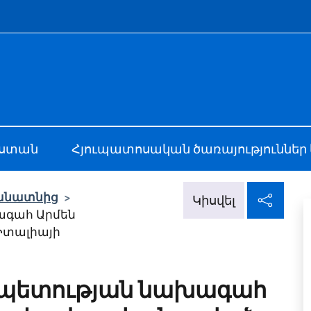
e menù
Jerevan
աստան
Հյուպատոսական ծառայություններ 
Կիս
անատնից
>
Կիսվել
գահ Արմեն
Իտալիայի
պետության նախագահ