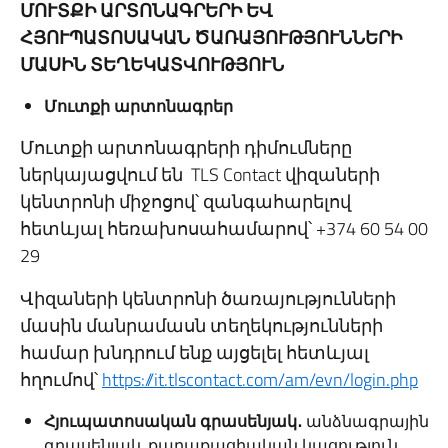
ՄՈՒՏՔԻ ԱՐՏՈՆԱԳՐԵՐԻ ԵՎ
ՀՅՈՒՊԱՏՈՍԱԿԱՆ ԾԱՌԱՅՈՒԹՅՈՒՆՆԵՐԻ
ՄԱՍԻՆ ՏԵՂԵԿԱՏՎՈՒԹՅՈՒՆ
Մուտքի արտոնագրեր
Մուտքի արտոնագրերի դիմումները
ներկայացվում են TLS Contact վիզաների
կենտրոնի միջոցով՝ զանգահարելով
հետևյալ հեռախոսահամարով՝ +374 60 54 00
29
Վիզաների կենտրոնի ծառայությունների
մասին մանրամասն տեղեկությունների
համար խնդրում ենք այցելել հետևյալ
հղումով՝
https://it.tlscontact.com/am/evn/login.php
Հյուպատոսական գրասենյակ․
անձնագրային
գրասենյակ, քաղաքացիական կացություն,