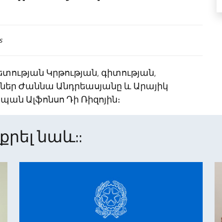
s
տության Կրթության, գիտության,
եր Ժաննա Անդրեասյանը և Արայիկ
սպան Ալֆոնսո Դի Ռիզոյին։
րել նաև::