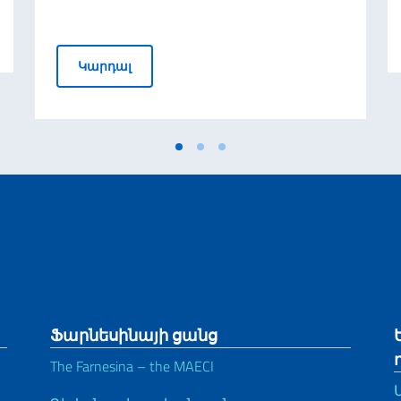
ի հանդիպումը ՀՀ շրջակա միջավայրի նախարար Համբարձ
Մուտքի վիզաների մշակման և տրամա
Կարդալ
Ֆարնեսինայի ցանց
The Farnesina – the MAECI