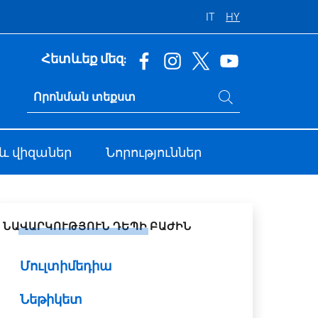
IT
HY
Հետևեք մեզ:
Որոնում կայքում
Ricerca sito live
և վիզաներ
Նորություններ
վել սոցիալական ցանցերում
ՆԱՎԱՐԿՈՒԹՅՈՒՆ ԴԵՊԻ ԲԱԺԻՆ
Մուլտիմեդիա
Նեթիկետ