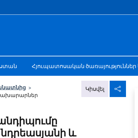
e menù
Jerevan
աստան
Հյուպատոսական ծառայություններ 
Կիս
անատնից
>
Կիսվել
խնախարարներ
հանդիպումը
նդրեասյանի և