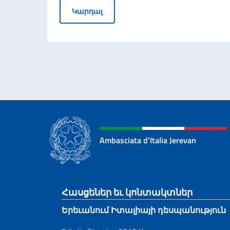
Դեսպան Ալեսսանդրո Ֆերրանտի
Կարդալ
Ambasciata d'Italia Jerevan
Footer section
Հասցեներ եւ կոնտակտներ
Երեւանում Իտալիայի դեսպանություն