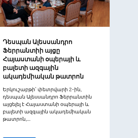
Դեսպան Ալեսսանդրո
MESS
Ֆերրանտիի այցը
DEL 
Հայաստանի օպերայի և
MINI
բալետի ազգային
COOP
ակադեմիական թատրոն
ON. 
DEL 
Երկուշաբթի՝ փետրվարի 2-ին,
DISA
դեսպան Ալեսսանդրո Ֆերրանտին
GIOR
այցելել է Հայաստանի օպերայի և
SACR
բալետի ազգային ակադեմիական
NEL
թատրոն,...