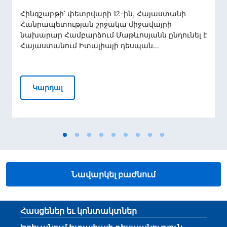
Հինգշաբթի՝ փետրվարի 12-ին, Հայաստանի
Հանրապետության շրջակա միջավայրի
նախարար Համբարձում Մաթևոսյանն ընդունել է
Հայաստանում Իտալիայի դեսպան...
Դեսպան Ալեսսանդրո Ֆերրանտիի հանդիպ
Կարդալ
Նավարկել բաժնում
Footer section
Հասցեներ եւ կոնտակտներ