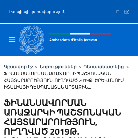
Salta al contenuto
IT
HY
Իտալիայի կառավարություն
Intestazione sito, social e menù
Ambasciata d'Italia Jerevan
Il nuovo sito Ambasciata d'Italia a Jerevan
Գլխավոր էջ
>
Նորություններ
>
Դեսպանատնից
>
ՖԻՆԱՆՍԱՎՈՐՄԱՆ ԱՌԱՋԱՐԿԻ ՊԱՇՏՈՆԱԿԱՆ
ՀԱՅՏԱՐԱՐՈՒԹՅՈՒՆ, ՈՒՂՂՎԱԾ 2019Թ. ԵՐԵՎԱՆՈՒՄ
ԻՏԱԼԻԱՅԻ ԴԵՍՊԱՆԱՏԱՆ ԱՐՏԱՔԻՆ...
ՖԻՆԱՆՍԱՎՈՐՄԱՆ
ԱՌԱՋԱՐԿԻ ՊԱՇՏՈՆԱԿԱՆ
ՀԱՅՏԱՐԱՐՈՒԹՅՈՒՆ,
ՈՒՂՂՎԱԾ 2019Թ.