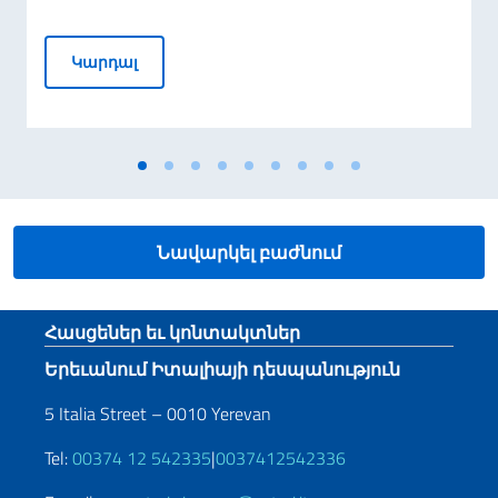
Դեսպան Ալեսսանդրո Ֆերրանտիի հանդիպ
Կարդալ
Նավարկել բաժնում
Footer section
Հասցեներ եւ կոնտակտներ
Երեւանում Իտալիայի դեսպանություն
5 Italia Street – 0010 Yerevan
Tel:
00374 12 542335
|
0037412542336