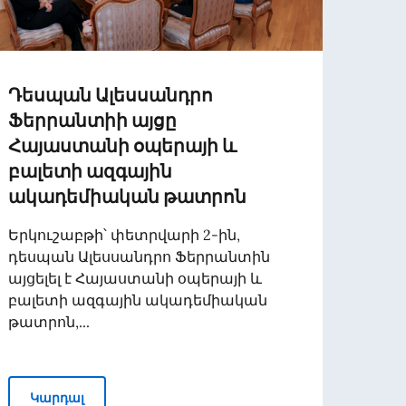
Դեսպան Ալեսսանդրո
MESS
Ֆերրանտիի այցը
DEL 
Հայաստանի օպերայի և
MINI
բալետի ազգային
COOP
ակադեմիական թատրոն
ON. 
DEL 
Երկուշաբթի՝ փետրվարի 2-ին,
DISA
դեսպան Ալեսսանդրո Ֆերրանտին
GIOR
այցելել է Հայաստանի օպերայի և
SACR
բալետի ազգային ակադեմիական
NEL
թատրոն,...
ում Մաթևոսյանի հետ
Դեսպան Ալեսսանդրո Ֆերրանտիի այցը Հայաս
Կարդալ
Կա