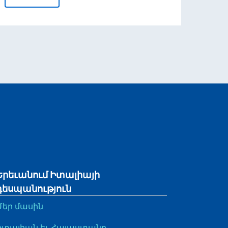
դրման՝ «VIS» տեղեկատվական համակարգի աշխատանքի 
Երեւանում Իտալիայի
դեսպանություն
Մեր մասին
Իտալիան եւ Հայաստանը