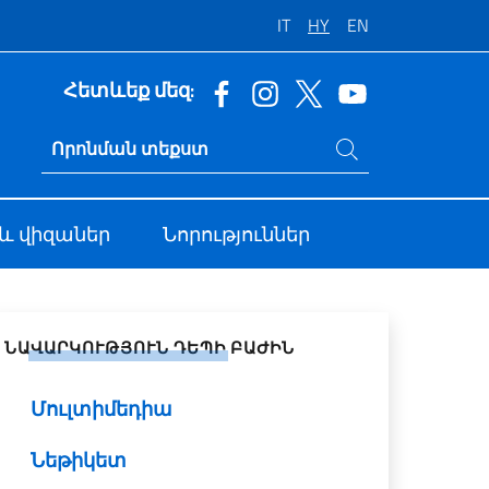
IT
HY
EN
Հետևեք մեզ:
Որոնում կայքում
Ricerca sito live
և վիզաներ
Նորություններ
վել սոցիալական ցանցերում
ՆԱՎԱՐԿՈՒԹՅՈՒՆ ԴԵՊԻ ԲԱԺԻՆ
Մուլտիմեդիա
Նեթիկետ