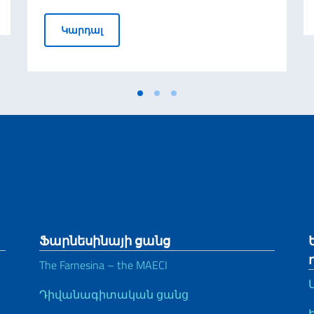
Մուտքի վիզաների մշակման և տրամա
Կարդալ
Ֆարնեսինայի ցանց
The Farnesina – the MAECI
Դիվանագիտական ցանց