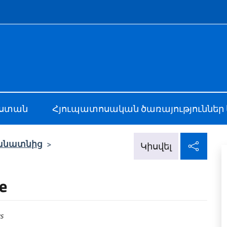
e menù
Jerevan
աստան
Հյուպատոսական ծառայություններ 
Կիս
անատնից
>
Կիսվել
e
s