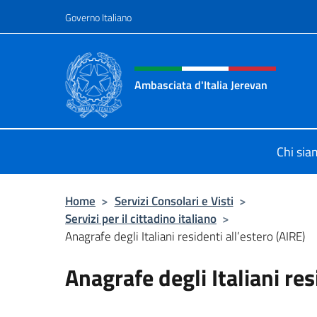
Salta al contenuto
Governo Italiano
Intestazione sito, social 
Ambasciata d'Italia Jerevan
Il nuovo sito Ambasciata d'Italia a 
Chi si
Home
>
Servizi Consolari e Visti
>
Servizi per il cittadino italiano
>
Anagrafe degli Italiani residenti all’estero (AIRE)
Anagrafe degli Italiani res