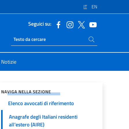
IT
EN
Seguici su:
Cerca nel sito
Ricerca sito live
Notizie
Passaporti
vidi sui Social Network
Tariffe consolari
NAVIGA NELLA SEZIONE
Elenco avvocati di riferimento
Anagrafe degli Italiani residenti
all’estero (AIRE)