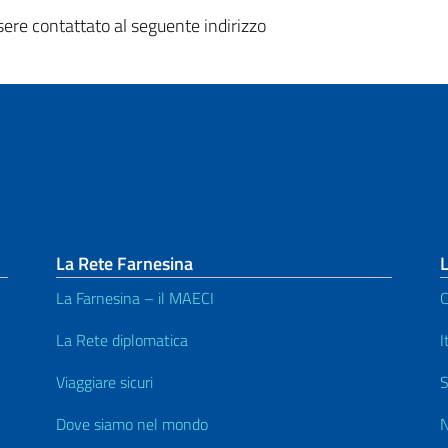
ere contattato al seguente indirizzo
La Rete Farnesina
L
La Farnesina – il MAECI
C
La Rete diplomatica
I
Viaggiare sicuri
S
Dove siamo nel mondo
N