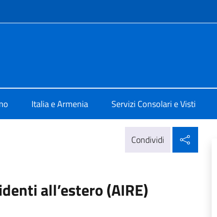
e menù
Jerevan
amo
Italia e Armenia
Servizi Consolari e Visti
Condi
Condividi
identi all’estero (AIRE)