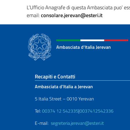
L’Ufficio Anagrafe di questa Ambasciata puo’ ess
email:
consolare.jerevan@esteri.it
Ambasciata d'Italia Jerevan
Sezione footer
Recapiti e Contatti
Ambasciata d’Italia a Jerevan
5 Italia Street – 0010 Yerevan
Tel:
00374 12 542335
|
0037412542336
E-mail:
segreteria.jerevan@esteri.it