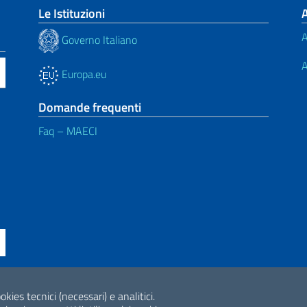
Le Istituzioni
A
Governo Italiano
A
Europa.eu
Domande frequenti
Faq – MAECI
okies tecnici (necessari) e analitici.
ne di accessibilità
2026 Copyright Min