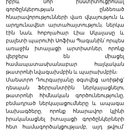
իբրև նոր ինստիտուցիոնալ
գործընկերության ընձեռած
հնարավորությունների վառ վկայություն և
արդյունավետ արտահայտություն, ներկա
էին նաև հոբոյահար Լիա Սկալասը և
բալետի պարուհի Սոֆիա Պագանին՝ որպես
առաջին իտալացի արտիստներ, որոնք
վերջերս են միացել
համապատասխանաբար հայկական
թատրոնի նվագախմբին և պարախմբին։
Մաեստրո Դուրգարյանը օգտվեց առիթից՝
դեսպան Ֆերրանտիին ներկայացնելու
թատրոնի հիմնական գործունեությունը,
բեմադրած ներկայացումները և ապագա
նախագծերը, որոնք հնարավոր կլինի
իրականացնել իտալացի գործընկերների
հետ համագործակցությամբ, այդ թվում՝