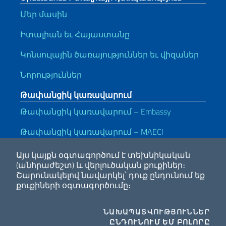
Մեր մասին
Իտալիան եւ Հայաստանը
Կոնսուլային ծառայություններ եւ վիզաներ
Նորություններ
Թափանցիկ կառավարում
Թափանցիկ կառավարում – Embassy
Թափանցիկ կառավարում – MAECI
Օգտակար հղումներ
Այս կայքն օգտագործում է տեխնիկական
(անհրաժեշտ) և վերլուծական քուքիներ։
Note legali
Privacy e cookie policy
Dichiarazione di accessibilità
Շարունակելով նավարկել՝ դուք ընդունում եք
քուքիների օգտագործումը։
2026 Հեղինակային իրավունք՝ Արտաքին գործերի և
COO
ՆԱԽԱՊԱՏՎՈՒԹՅՈՒՆՆԵՐ
միջազգային համագործակցության նախարարություն
I CO
ԸՆԴՈՒՆՈՒՄ ԵՄ ԲՈԼՈՐԸ