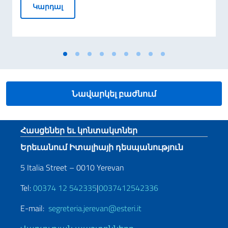
Դեսպան Ալեսսանդրո Ֆերրանտիի հանդիպ
Կարդալ
Նավարկել բաժնում
Footer section
Հասցեներ եւ կոնտակտներ
Երեւանում Իտալիայի դեսպանություն
5 Italia Street – 0010 Yerevan
Tel:
00374 12 542335
|
0037412542336
E-mail:
segreteria.jerevan@esteri.it