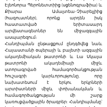
Էլեոնորա Պերոնետտիից (սցենոգրաֆիա) և
Քիարա Ամալտեա-Չիարելլիից
(հագուստներ), որոնք արդեն իսկ
հաստատված երիտասարդ
արվեստագետներ են միջազգային
ասպարեզում։
Հանդիպման ընթացքում ընդգծվեց նաև
Հայաստանի օպերայի և բալետի ազգային
ակադեմիական թատրոնի և Լա Սկալա
թատրոնի ակադեմիայի միջև
ստորագրված համագործակցության
հուշագրի կարևորությունը, որը
նախատեսում է երկու երկրների
արտիստների միջև փոխանակման և
համագործակցության մի շարք
կառուցվածքային ծրագրեր: Հանդիպմանը՝