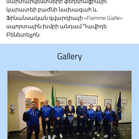
մարտարվեստների ֆեդերացիայի)
կարատեի բաժնի նախագահ և
Ֆինանսական գվարդիայի «Fiamme Gialle»
սպորտային խմբի անդամ Դավիդե
Բենետելլոն:
Gallery