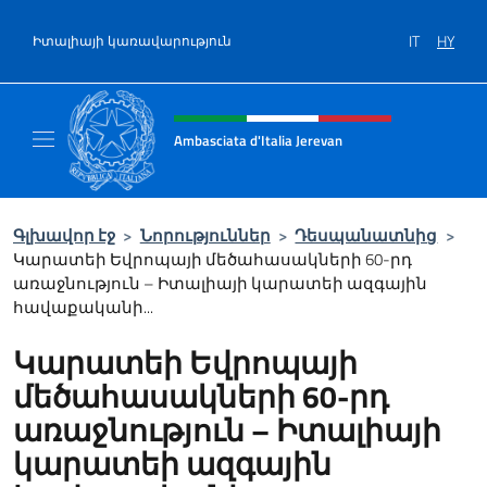
Salta al contenuto
IT
HY
Իտալիայի կառավարություն
Intestazione sito, social e menù
Ambasciata d'Italia Jerevan
Il nuovo sito Ambasciata d'Italia a Jerevan
Գլխավոր էջ
>
Նորություններ
>
Դեսպանատնից
>
Կարատեի Եվրոպայի մեծահասակների 60-րդ
առաջնություն – Իտալիայի կարատեի ազգային
հավաքականի...
Կարատեի Եվրոպայի
մեծահասակների 60-րդ
առաջնություն – Իտալիայի
կարատեի ազգային