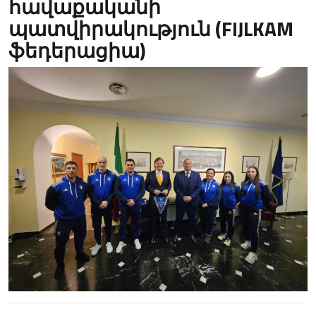
հավաքականի
պատվիրակություն (FIJLKAM
ֆեդերացիա)