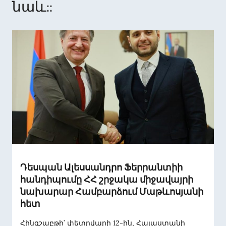
նաև::
Դեսպան Ալեսսանդրո Ֆերրանտիի
հանդիպումը ՀՀ շրջակա միջավայրի
նախարար Համբարձում Մաթևոսյանի
հետ
Հինգշաբթի՝ փետրվարի 12-ին, Հայաստանի