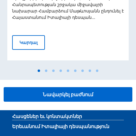
Հանրապետության շրջակա միջավայրի
նախարար Համբարձում Մաթևոսյանն ընդունել է
Հայաստանում Իտալիայի դեսպան...
Դեսպան Ալեսսանդրո Ֆերրանտիի հանդիպ
Կարդալ
Նավարկել բաժնում
Footer section
Հասցեներ եւ կոնտակտներ
Երեւանում Իտալիայի դեսպանություն