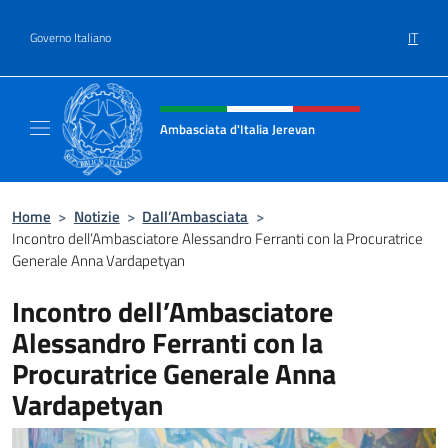
Salta al contenuto
IT
Governo Italiano
Intestazione sito, social e menù
Ambasciata d'Italia Jerevan
Il nuovo sito Ambasciata d'Italia a Jerevan
Home
>
Notizie
>
Dall’Ambasciata
>
Incontro dell’Ambasciatore Alessandro Ferranti con la Procuratrice
Generale Anna Vardapetyan
Incontro dell’Ambasciatore
Alessandro Ferranti con la
Procuratrice Generale Anna
Vardapetyan