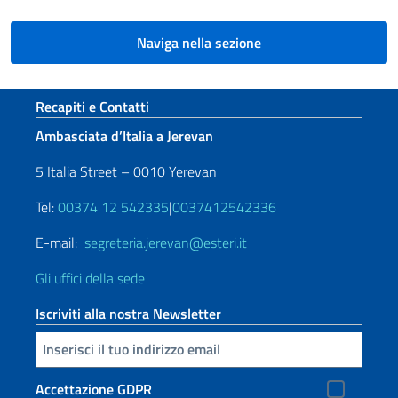
Naviga nella sezione
Sezione footer
Recapiti e Contatti
Ambasciata d’Italia a Jerevan
5 Italia Street – 0010 Yerevan
Tel:
00374 12 542335
|
0037412542336
E-mail:
segreteria.jerevan@esteri.it
Gli uffici della sede
Iscriviti alla nostra Newsletter
Inserisci la tua email
Accettazione GDPR