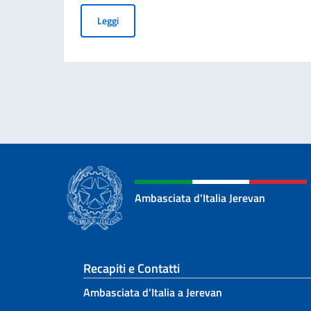
Visita dell’Ambasciatore Ferranti all’Osservato
Leggi
Ambasciata d'Italia Jerevan
Sezione footer
Recapiti e Contatti
Ambasciata d’Italia a Jerevan