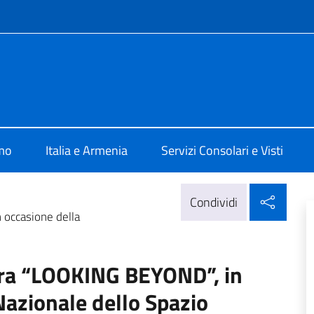
e menù
Jerevan
amo
Italia e Armenia
Servizi Consolari e Visti
Condi
Condividi
 occasione della
tra “LOOKING BEYOND”, in
Nazionale dello Spazio