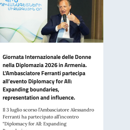
Giornata Internazionale delle Donne
Visit
nella Diplomazia 2026 in Armenia.
scavi
L’Ambasciatore Ferranti partecipa
patr
all’evento Diplomacy for All:
entra
Expanding boundaries,
prog
representation and influence.
L’Amb
visita
Il 3 luglio scorso l’Ambasciatore Alessandro
Arche
Ferranti ha partecipato all’incontro
occasi
“Diplomacy for All: Expanding