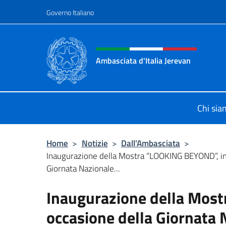
Salta al contenuto
Governo Italiano
Intestazione sito, social 
Ambasciata d'Italia Jerevan
Il nuovo sito Ambasciata d'Italia a 
Chi si
Home
>
Notizie
>
Dall’Ambasciata
>
Inaugurazione della Mostra “LOOKING BEYOND”, in
Giornata Nazionale...
Inaugurazione della Mos
occasione della Giornata 