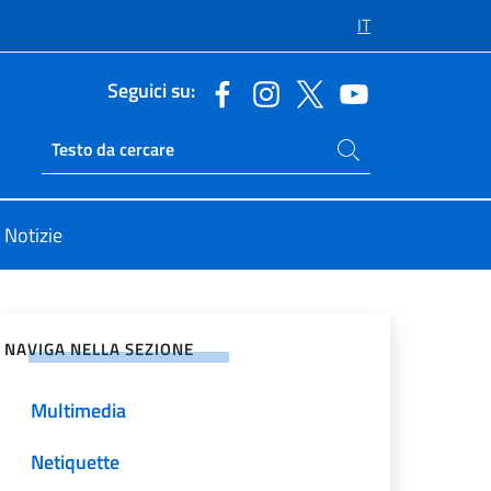
IT
Seguici su:
Cerca nel sito
Ricerca sito live
Notizie
vidi sui Social Network
NAVIGA NELLA SEZIONE
Multimedia
Netiquette