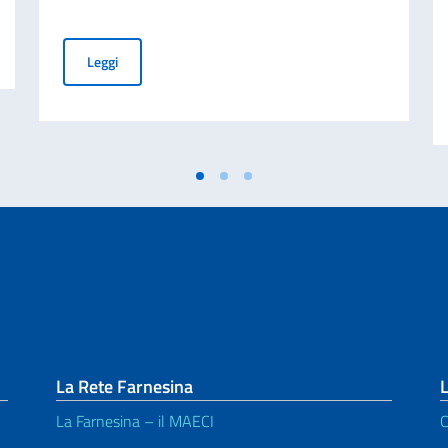
rio Astrofisico di Byurakan nell’80° anno della sua fondazione.
L’Ambasciatore Ferranti partecipa alla Terza edizione de
Leggi
La Rete Farnesina
L
La Farnesina – il MAECI
C