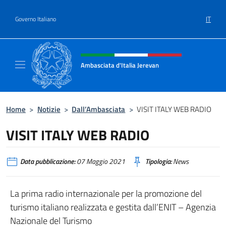
Salta al contenuto
IT
Governo Italiano
Intestazione sito, social e menù
Ambasciata d'Italia Jerevan
Il nuovo sito Ambasciata d'Italia a Jerevan
Home
>
Notizie
>
Dall’Ambasciata
>
VISIT ITALY WEB RADIO
VISIT ITALY WEB RADIO
Data pubblicazione:
07 Maggio 2021
Tipologia:
News
La prima radio internazionale per la promozione del
turismo italiano realizzata e gestita dall’ENIT – Agenzia
Nazionale del Turismo