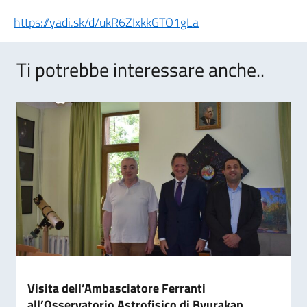
https://yadi.sk/d/ukR6ZIxkkGTO1gLa
Ti potrebbe interessare anche..
Visita dell’Ambasciatore Ferranti
all’Osservatorio Astrofisico di Byurakan