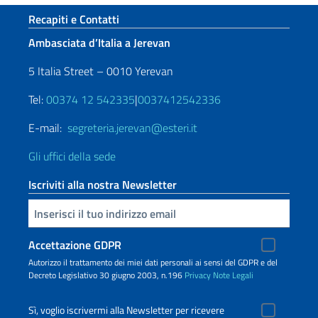
Sezione footer
Recapiti e Contatti
Ambasciata d’Italia a Jerevan
5 Italia Street – 0010 Yerevan
Tel:
00374 12 542335
|
0037412542336
E-mail:
segreteria.jerevan@esteri.it
Gli uffici della sede
Iscriviti alla nostra Newsletter
Inserisci la tua email
Accettazione GDPR
Autorizzo il trattamento dei miei dati personali ai sensi del GDPR e del
Decreto Legislativo 30 giugno 2003, n.196
Privacy
Note Legali
Sì, voglio iscrivermi alla Newsletter per ricevere