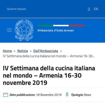
Salta al contenuto
IT
EN
Governo Italiano
Intestazione sito, social e menù
Ambasciata d'Italia Jerevan
Il nuovo sito Ambasciata d'Italia a Jerevan
Home
>
Notizie
>
Dall’Ambasciata
>
IV Settimana della cucina italiana nel mondo – Armenia 16-30...
IV Settimana della cucina italiana
nel mondo – Armenia 16-30
novembre 2019
Data pubblicazione:
18 Novembre 2019
Tipologia:
News