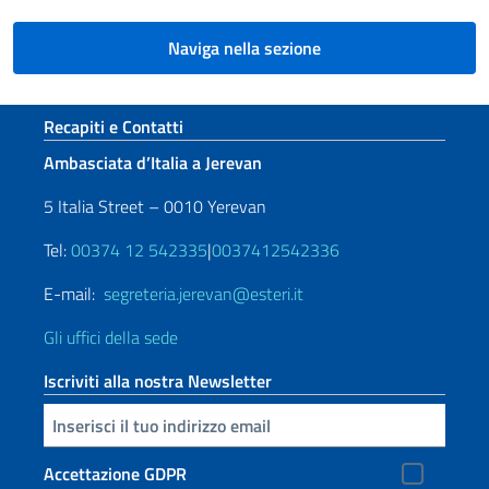
Naviga nella sezione
Sezione footer
Recapiti e Contatti
Ambasciata d’Italia a Jerevan
5 Italia Street – 0010 Yerevan
Tel:
00374 12 542335
|
0037412542336
E-mail:
segreteria.jerevan@esteri.it
Gli uffici della sede
Iscriviti alla nostra Newsletter
Inserisci la tua email
Accettazione GDPR