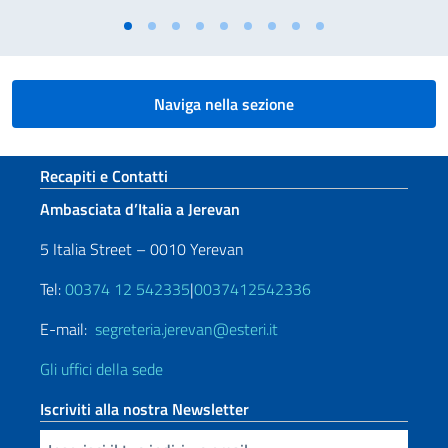
Naviga nella sezione
Sezione footer
Recapiti e Contatti
Ambasciata d’Italia a Jerevan
5 Italia Street – 0010 Yerevan
Tel:
00374 12 542335
|
0037412542336
E-mail:
segreteria.jerevan@esteri.it
Gli uffici della sede
Iscriviti alla nostra Newsletter