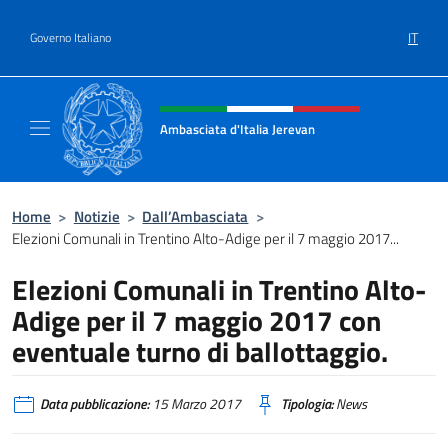
Salta al contenuto
IT
Governo Italiano
Intestazione sito, social e menù
Ambasciata d'Italia Jerevan
Il nuovo sito Ambasciata d'Italia a Jerevan
Home
>
Notizie
>
Dall’Ambasciata
>
Elezioni Comunali in Trentino Alto-Adige per il 7 maggio 2017...
Elezioni Comunali in Trentino Alto-
Adige per il 7 maggio 2017 con
eventuale turno di ballottaggio.
Data pubblicazione:
15 Marzo 2017
Tipologia:
News