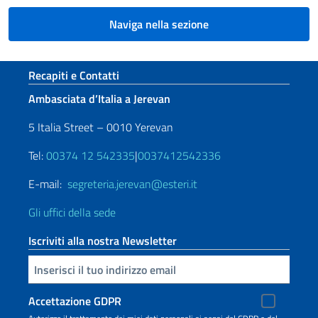
Naviga nella sezione
Sezione footer
Recapiti e Contatti
Ambasciata d’Italia a Jerevan
5 Italia Street – 0010 Yerevan
Tel:
00374 12 542335
|
0037412542336
E-mail:
segreteria.jerevan@esteri.it
Gli uffici della sede
Iscriviti alla nostra Newsletter
Inserisci la tua email
Accettazione GDPR