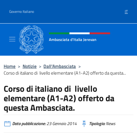
Salta al contenuto
IT
Governo Italiano
Intestazione sito, social e menù
Ambasciata d'Italia Jerevan
Il nuovo sito Ambasciata d'Italia a Jerevan
Home
>
Notizie
>
Dall’Ambasciata
>
Corso di italiano di livello elementare (A1-A2) offerto da questa...
Corso di italiano di livello
elementare (A1-A2) offerto da
questa Ambasciata.
Data pubblicazione:
23 Gennaio 2014
Tipologia:
News