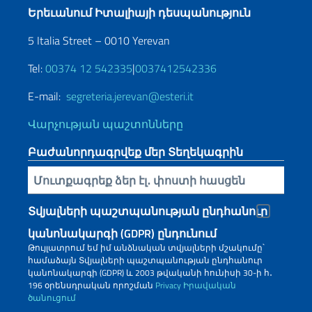
Երեւանում Իտալիայի դեսպանություն
5 Italia Street – 0010 Yerevan
Tel:
00374 12 542335
|
0037412542336
E-mail:
segreteria.jerevan@esteri.it
Վարչության պաշտոնները
Բաժանորդագրվեք մեր Տեղեկագրին
Inserisci la tua email
Տվյալների պաշտպանության ընդհանուր
կանոնակարգի (GDPR) ընդունում
Թույլատրում եմ իմ անձնական տվյալների մշակումը՝
համաձայն Տվյալների պաշտպանության ընդհանուր
կանոնակարգի (GDPR) և 2003 թվականի հունիսի 30-ի հ․
196 օրենսդրական որոշման
Privacy
Իրավական
ծանուցում