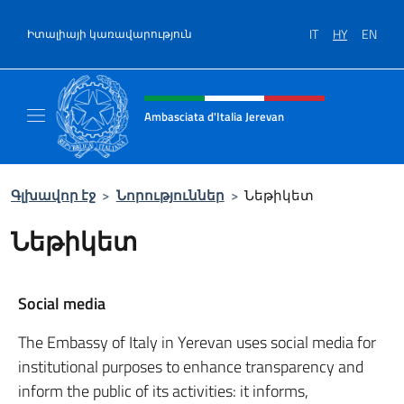
Salta al contenuto
IT
HY
EN
Իտալիայի կառավարություն
Intestazione sito, social e menù
Ambasciata d'Italia Jerevan
Il nuovo sito Ambasciata d'Italia a Jerevan
Գլխավոր էջ
>
Նորություններ
>
Նեթիկետ
Նեթիկետ
Social media
The Embassy of Italy in Yerevan uses social media for
institutional purposes to enhance transparency and
inform the public of its activities: it informs,