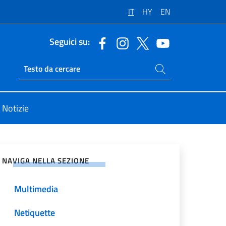
IT
HY
EN
Seguici su:
Cerca nel sito
Ricerca sito live
Notizie
vidi sui Social Network
NAVIGA NELLA SEZIONE
Multimedia
Netiquette