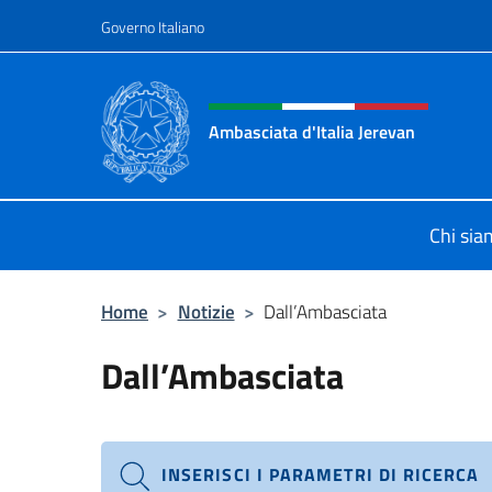
Salta al contenuto
Governo Italiano
Intestazione sito, social 
Ambasciata d'Italia Jerevan
Il nuovo sito Ambasciata d'Italia a 
Chi si
Home
>
Notizie
>
Dall’Ambasciata
Dall’Ambasciata
INSERISCI I PARAMETRI DI RICERCA