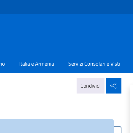
e menù
Jerevan
amo
Italia e Armenia
Servizi Consolari e Visti
Condi
Condividi